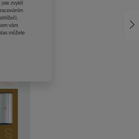
jste zvyklí
pracováním
hlížeči.
chom vám
hlas můžete