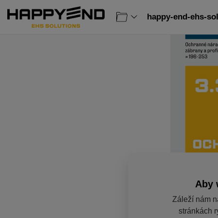
happy-end-ehs-sol
Aby 
Záleží nám n
stránkách r