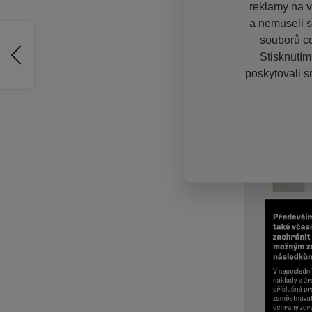
reklamy na vě
a nemuseli s
souborů co
Stisknutím
poskytovali s