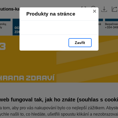
utions-katalog-2024-cz: strana 256
×
Produkty na stránce
Zavřít
web fungoval tak, jak ho znáte (souhlas s cook
a tom, aby pro vás nakupování bylo co nejlepší zážitkem. Abyst
ychle našli to, co hledáte, ušetřili spoustu klikání a nezobrazov