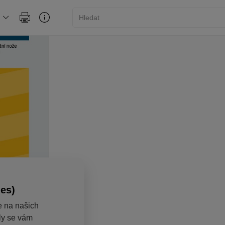
ies)
e na našich
aly se vám