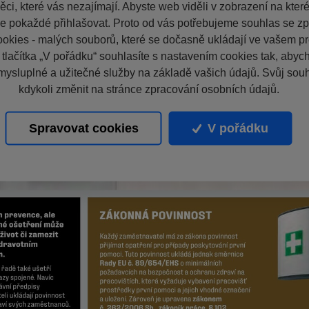
ci, které vás nezajímají. Abyste web viděli v zobrazení na které 
e pokaždé přihlašovat. Proto od vás potřebujeme souhlas se z
okies - malých souborů, které se dočasně ukládají ve vašem pro
 tlačítka „V pořádku“ souhlasíte s nastavením cookies tak, aby
mysluplné a užitečné služby na základě vašich údajů. Svůj sou
kdykoli změnit na stránce zpracování osobních údajů.
Spravovat cookies
V pořádku