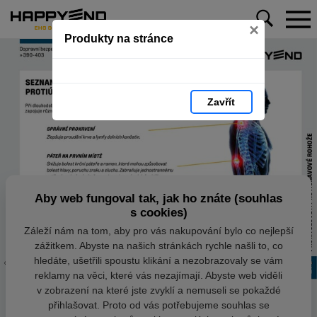
×
Produkty na stránce
Zavřít
Aby web fungoval tak, jak ho znáte (souhlas
s cookies)
Záleží nám na tom, aby pro vás nakupování bylo co nejlepší
zážitkem. Abyste na našich stránkách rychle našli to, co
hledáte, ušetřili spoustu klikání a nezobrazovaly se vám
reklamy na věci, které vás nezajímají. Abyste web viděli
v zobrazení na které jste zvyklí a nemuseli se pokaždé
přihlašovat. Proto od vás potřebujeme souhlas se