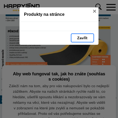
×
Produkty na stránce
Zavřít
Aby web fungoval tak, jak ho znáte (souhlas
s cookies)
Záleží nám na tom, aby pro vás nakupování bylo co nejlepší
zážitkem. Abyste na našich stránkách rychle našli to, co
hledáte, ušetřili spoustu klikání a nezobrazovaly se vám
reklamy na věci, které vás nezajímají. Abyste web viděli
v zobrazení na které jste zvyklí a nemuseli se pokaždé
přihlašovat. Proto od vás potřebujeme souhlas se