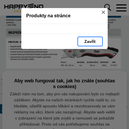
×
Produkty na stránce
Zavřít
Aby web fungoval tak, jak ho znáte (souhlas
s cookies)
Záleží nám na tom, aby pro vás nakupování bylo co nejlepší
zážitkem. Abyste na našich stránkách rychle našli to, co
hledáte, ušetřili spoustu klikání a nezobrazovaly se vám
reklamy na věci, které vás nezajímají. Abyste web viděli
v zobrazení na které jste zvyklí a nemuseli se pokaždé
přihlašovat. Proto od vás potřebujeme souhlas se