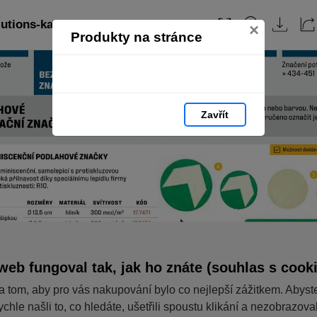
utions-katalog-2024-cz: strana 364
×
Produkty na stránce
Zavřít
web fungoval tak, jak ho znáte (souhlas s cook
a tom, aby pro vás nakupování bylo co nejlepší zážitkem. Abyst
ychle našli to, co hledáte, ušetřili spoustu klikání a nezobrazov