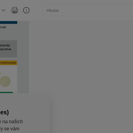
ies)
e na našich
aly se vám