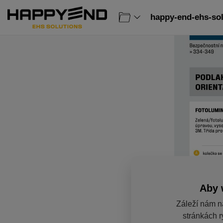
happy-end-ehs-sol
Aby 
Záleží nám n
stránkách r