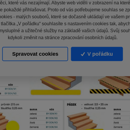
ci, které vás nezajímají. Abyste web viděli v zobrazení na které 
e pokaždé přihlašovat. Proto od vás potřebujeme souhlas se z
okies - malých souborů, které se dočasně ukládají ve vašem pro
 tlačítka „V pořádku“ souhlasíte s nastavením cookies tak, aby
mysluplné a užitečné služby na základě vašich údajů. Svůj sou
kdykoli změnit na stránce zpracování osobních údajů.
Spravovat cookies
V pořádku