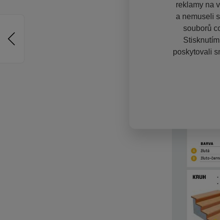
reklamy na vě
a nemuseli s
souborů co
Stisknutím
poskytovali s