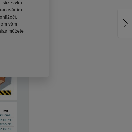
jste zvyklí
pracováním
hlížeči.
chom vám
hlas můžete