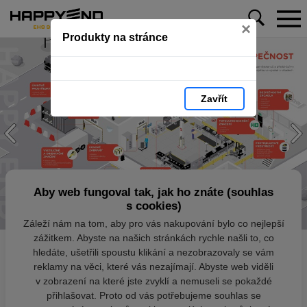
×
Produkty na stránce
Zavřít
Aby web fungoval tak, jak ho znáte (souhlas
s cookies)
Záleží nám na tom, aby pro vás nakupování bylo co nejlepší
zážitkem. Abyste na našich stránkách rychle našli to, co
hledáte, ušetřili spoustu klikání a nezobrazovaly se vám
reklamy na věci, které vás nezajímají. Abyste web viděli
v zobrazení na které jste zvyklí a nemuseli se pokaždé
přihlašovat. Proto od vás potřebujeme souhlas se