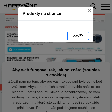
×
Produkty na stránce
Zavřít
Aby web fungoval tak, jak ho znáte (souhlas
s cookies)
Záleží nám na tom, aby pro vás nakupování bylo co nejlepší
zážitkem. Abyste na našich stránkách rychle našli to, co
hledáte, ušetřili spoustu klikání a nezobrazovaly se vám
reklamy na věci, které vás nezajímají. Abyste web viděli
v zobrazení na které jste zvyklí a nemuseli se pokaždé
přihlašovat. Proto od vás potřebujeme souhlas se