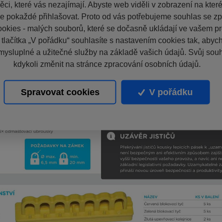
ci, které vás nezajímají. Abyste web viděli v zobrazení na které 
e pokaždé přihlašovat. Proto od vás potřebujeme souhlas se z
okies - malých souborů, které se dočasně ukládají ve vašem pro
 tlačítka „V pořádku“ souhlasíte s nastavením cookies tak, aby
mysluplné a užitečné služby na základě vašich údajů. Svůj sou
kdykoli změnit na stránce zpracování osobních údajů.
Spravovat cookies
V pořádku