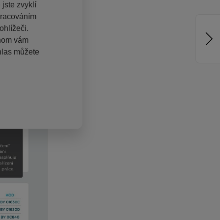
jste zvyklí
pracováním
hlížeči.
chom vám
hlas můžete