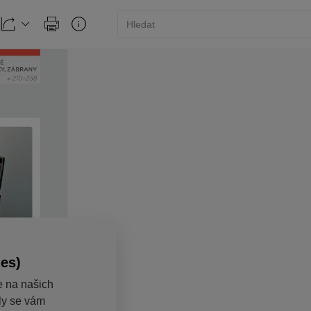
ies)
e na našich
aly se vám