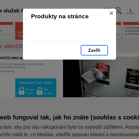
a služeb HAPPY END 2023: strana 158
×
Produkty na stránce
Zavřít
web fungoval tak, jak ho znáte (souhlas s cook
a tom, aby pro vás nakupování bylo co nejlepší zážitkem. Abyst
ychle našli to, co hledáte, ušetřili spoustu klikání a nezobrazov