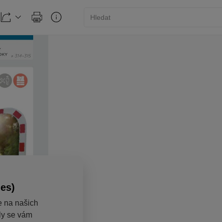
ies)
e na našich
aly se vám