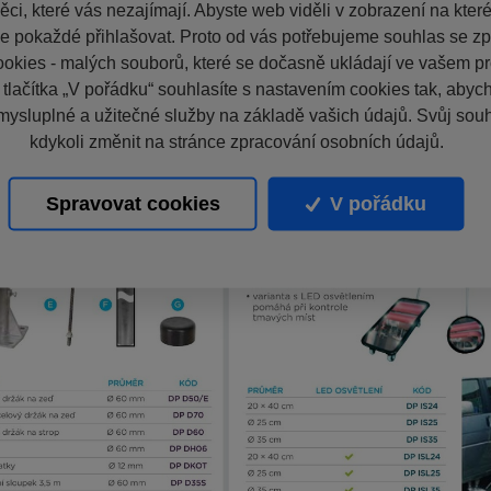
ci, které vás nezajímají. Abyste web viděli v zobrazení na které 
e pokaždé přihlašovat. Proto od vás potřebujeme souhlas se z
okies - malých souborů, které se dočasně ukládají ve vašem pro
 tlačítka „V pořádku“ souhlasíte s nastavením cookies tak, aby
mysluplné a užitečné služby na základě vašich údajů. Svůj sou
kdykoli změnit na stránce zpracování osobních údajů.
Spravovat cookies
V pořádku