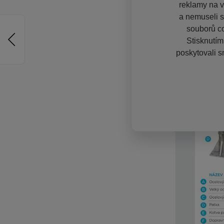
reklamy na vě
a nemuseli s
souborů co
Stisknutím
poskytovali s