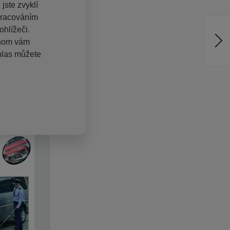
jste zvyklí
pracováním
hlížeči.
chom vám
hlas můžete