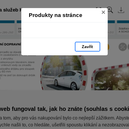
a služeb HAPPY END 2023: strana 203
×
Produkty na stránce
Zavřít
web fungoval tak, jak ho znáte (souhlas s cook
a tom, aby pro vás nakupování bylo co nejlepší zážitkem. Abyst
ychle našli to, co hledáte, ušetřili spoustu klikání a nezobrazov