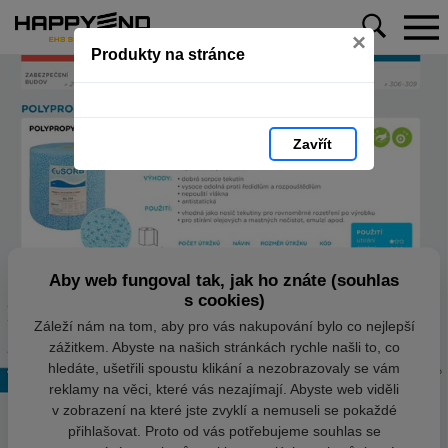
×
Produkty na stránce
Zavřít
Aby web fungoval tak, jak ho znáte (souhlas
s cookies)
Záleží nám na tom, aby pro vás nakupování bylo co nejlepší
zážitkem. Abyste na našich stránkách rychle našli to, co
hledáte, ušetřili spoustu klikání a nezobrazovaly se vám
reklamy na věci, které vás nezajímají. Abyste web viděli
v zobrazení na které jste zvyklí a nemuseli se pokaždé
přihlašovat. Proto od vás potřebujeme souhlas se