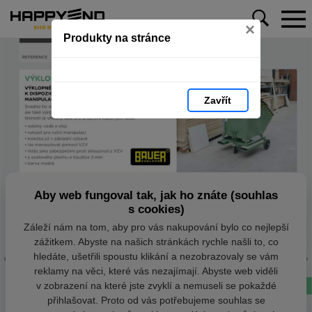
×
Produkty na stránce
Zavřít
Aby web fungoval tak, jak ho znáte (souhlas
s cookies)
Záleží nám na tom, aby pro vás nakupování bylo co nejlepší
zážitkem. Abyste na našich stránkách rychle našli to, co
hledáte, ušetřili spoustu klikání a nezobrazovaly se vám
reklamy na věci, které vás nezajímají. Abyste web viděli
v zobrazení na které jste zvyklí a nemuseli se pokaždé
přihlašovat. Proto od vás potřebujeme souhlas se