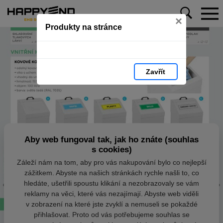
×
Produkty na stránce
Zavřít
Aby web fungoval tak, jak ho znáte (souhlas
s cookies)
Záleží nám na tom, aby pro vás nakupování bylo co nejlepší
zážitkem. Abyste na našich stránkách rychle našli to, co
hledáte, ušetřili spoustu klikání a nezobrazovaly se vám
reklamy na věci, které vás nezajímají. Abyste web viděli
v zobrazení na které jste zvyklí a nemuseli se pokaždé
přihlašovat. Proto od vás potřebujeme souhlas se