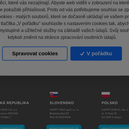
ci, které vás nezajímají. Abyste web viděli v zobrazení na které 
e pokaždé přihlašovat. Proto od vás potřebujeme souhlas se z
okies - malých souborů, které se dočasně ukládají ve vašem pro
 tlačítka „V pořádku“ souhlasíte s nastavením cookies tak, aby
mysluplné a užitečné služby na základě vašich údajů. Svůj sou
kdykoli změnit na stránce zpracování osobních údajů.
Spravovat cookies
V pořádku