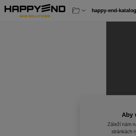
happy-end-katalog
Aby 
Záleží nám n
stránkách r