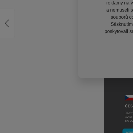
reklamy na vě
a nemuseli s
souborů co
Stisknutím
poskytovali s