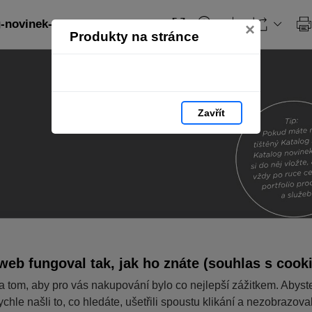
-novinek-2024-cz: strana 2
×
Produkty na stránce
Zavřít
web fungoval tak, jak ho znáte (souhlas s cook
a tom, aby pro vás nakupování bylo co nejlepší zážitkem. Abyst
ychle našli to, co hledáte, ušetřili spoustu klikání a nezobrazov