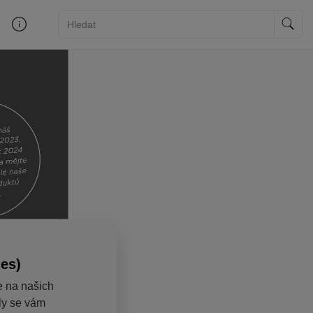
ies)
e na našich
aly se vám