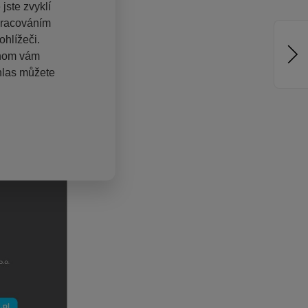
jste zvyklí
pracováním
hlížeči.
chom vám
hlas můžete