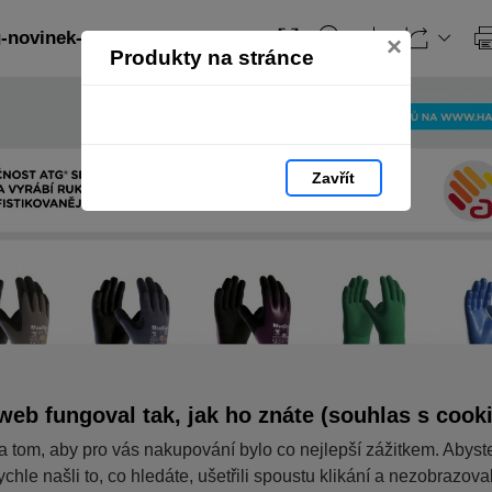
-novinek-2024-cz: strana 21
×
Produkty na stránce
Zavřít
web fungoval tak, jak ho znáte (souhlas s cook
a tom, aby pro vás nakupování bylo co nejlepší zážitkem. Abyst
ychle našli to, co hledáte, ušetřili spoustu klikání a nezobrazov