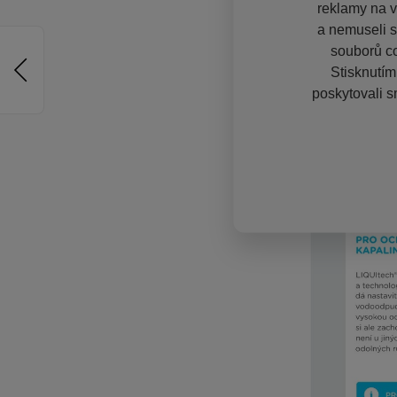
reklamy na vě
a nemuseli s
souborů co
Stisknutím
poskytovali s