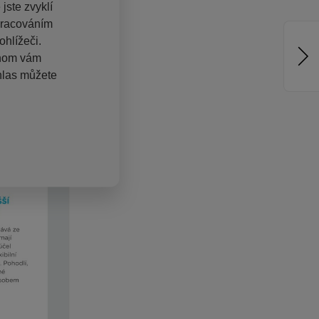
jste zvyklí
pracováním
hlížeči.
chom vám
hlas můžete