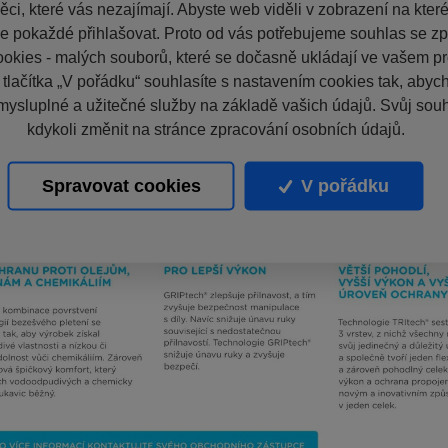
ci, které vás nezajímají. Abyste web viděli v zobrazení na které 
e pokaždé přihlašovat. Proto od vás potřebujeme souhlas se z
okies - malých souborů, které se dočasně ukládají ve vašem pro
 tlačítka „V pořádku“ souhlasíte s nastavením cookies tak, aby
mysluplné a užitečné služby na základě vašich údajů. Svůj sou
kdykoli změnit na stránce zpracování osobních údajů.
Spravovat cookies
V pořádku