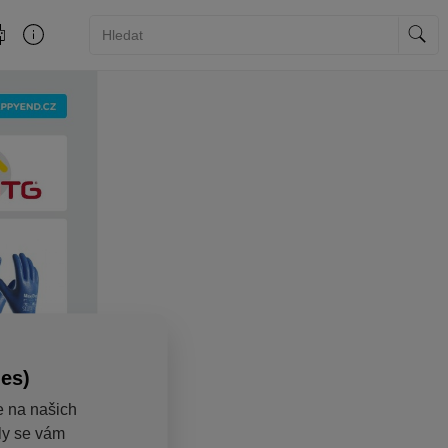
ies)
e na našich
aly se vám