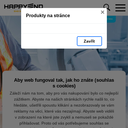
×
Produkty na stránce
Zavřít
Aby web fungoval tak, jak ho znáte (souhlas
s cookies)
Záleží nám na tom, aby pro vás nakupování bylo co nejlepší
zážitkem. Abyste na našich stránkách rychle našli to, co
hledáte, ušetřili spoustu klikání a nezobrazovaly se vám
reklamy na věci, které vás nezajímají. Abyste web viděli
v zobrazení na které jste zvyklí a nemuseli se pokaždé
přihlašovat. Proto od vás potřebujeme souhlas se