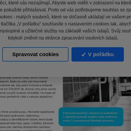
ci, které vás nezajímají. Abyste web viděli v zobrazení na které 
e pokaždé přihlašovat. Proto od vás potřebujeme souhlas se z
okies - malých souborů, které se dočasně ukládají ve vašem pro
 tlačítka „V pořádku“ souhlasíte s nastavením cookies tak, aby
mysluplné a užitečné služby na základě vašich údajů. Svůj sou
kdykoli změnit na stránce zpracování osobních údajů.
Spravovat cookies
V pořádku