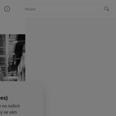
ies)
e na našich
aly se vám