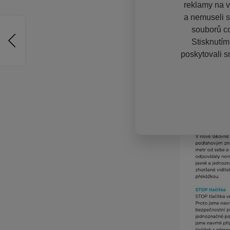
reklamy na vě
a nemuseli s
souborů co
Stisknutím
poskytovali s