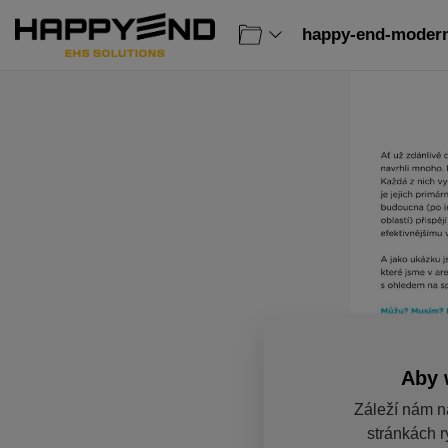
happy-end-moderni
Aby 
Záleží nám n
stránkách r