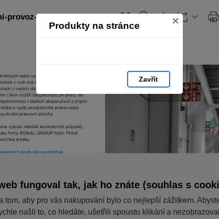
-provoz-4-2018: strana 9
×
Produkty na stránce
Zavřít
web fungoval tak, jak ho znáte (souhlas s cook
a tom, aby pro vás nakupování bylo co nejlepší zážitkem. Abyst
ychle našli to, co hledáte, ušetřili spoustu klikání a nezobrazov