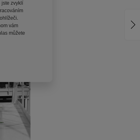
jste zvyklí
pracováním
hlížeči.
chom vám
hlas můžete