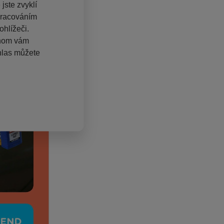
jste zvyklí
pracováním
hlížeči.
chom vám
hlas můžete