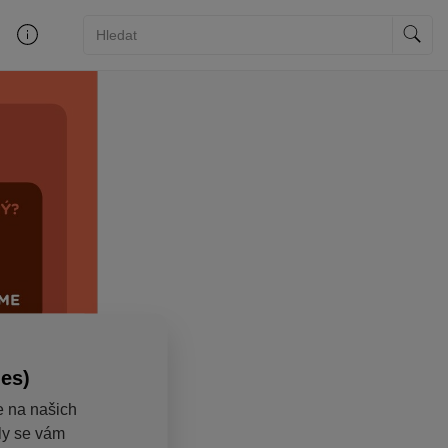
ies)
e na našich
aly se vám