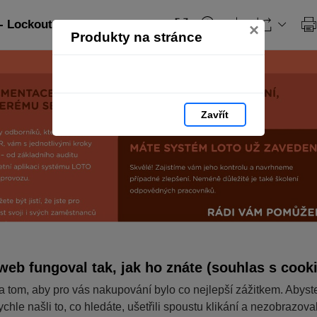
- Lockout Tagout: strana 4
×
Produkty na stránce
Zavřít
web fungoval tak, jak ho znáte (souhlas s cook
a tom, aby pro vás nakupování bylo co nejlepší zážitkem. Abyst
ychle našli to, co hledáte, ušetřili spoustu klikání a nezobrazov