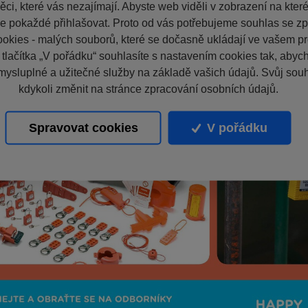
ci, které vás nezajímají. Abyste web viděli v zobrazení na které 
e pokaždé přihlašovat. Proto od vás potřebujeme souhlas se z
okies - malých souborů, které se dočasně ukládají ve vašem pro
 tlačítka „V pořádku“ souhlasíte s nastavením cookies tak, aby
mysluplné a užitečné služby na základě vašich údajů. Svůj sou
kdykoli změnit na stránce zpracování osobních údajů.
Spravovat cookies
V pořádku