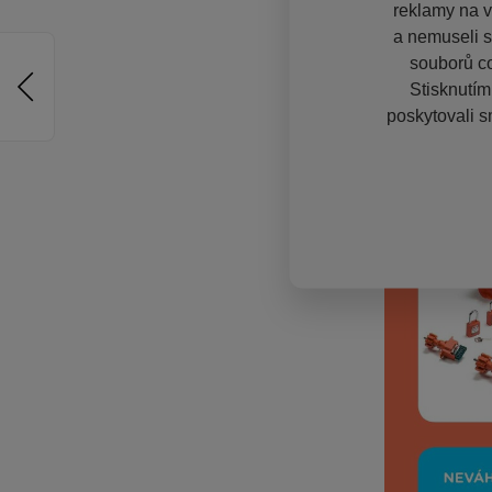
reklamy na vě
a nemuseli s
souborů co
Stisknutím
poskytovali s